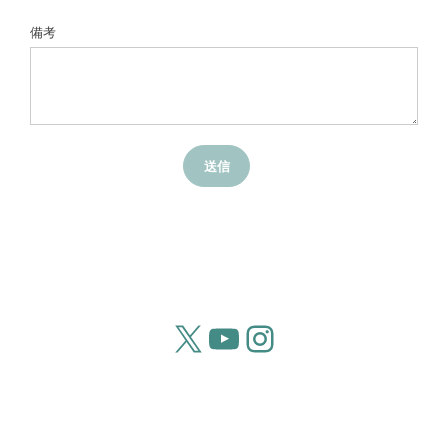
備考
送信
X
YouTube
Instagram