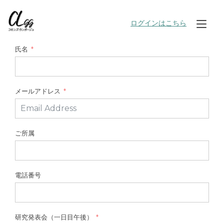
Skip
to
ログインはこちら
Tog
content
nav
氏名
メールアドレス
ご所属
電話番号
研究発表会（一日目午後）