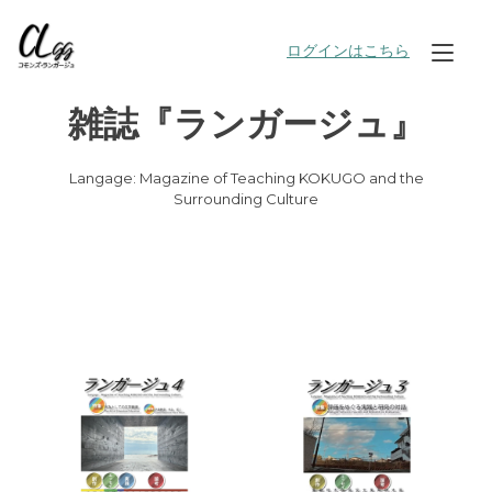
Skip
to
ログインはこちら
Tog
content
nav
​雑誌『ランガージュ』
Langage: Magazine of Teaching KOKUGO and the
Surrounding Culture