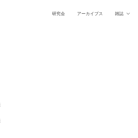
研究会
アーカイブス
雑誌
供
供