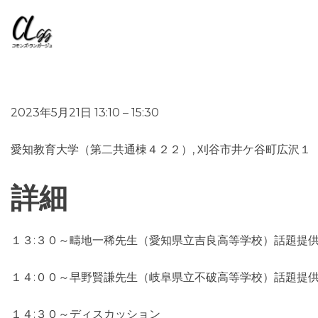
Skip
to
content
2023年5月21日 13:10 – 15:30
愛知教育大学（第二共通棟４２２）, 刈谷市井ケ谷町広沢１
詳細
１３:３０～疇地一稀先生（愛知県立吉良高等学校）話題提
１４:００～早野賢謙先生（岐阜県立不破高等学校）話題提
１４:３０～ディスカッション