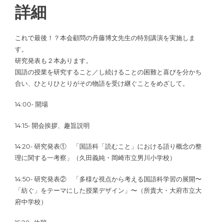
詳細
これで最後！？本会顧問の丹藤博文先生の特別講演を実施しま
す。
研究発表も２本あります。
国語の授業を研究すること／し続けることの困難と喜びを分かち
合い、ひとりひとりがその物語を受け継ぐことをめざして。
14:00- 開場
14:15- 開会挨拶、趣旨説明
14:20- 研究発表① 「国語科「読むこと」における語り概念の整
理に関する一考察」（久田義純・岡崎市立男川小学校）
14:50- 研究発表② 「多様な視点から考える国語科学習の展開〜
「紡ぐ」をテーマにした授業デザイン」〜（所貴大・大府市立大
府中学校）