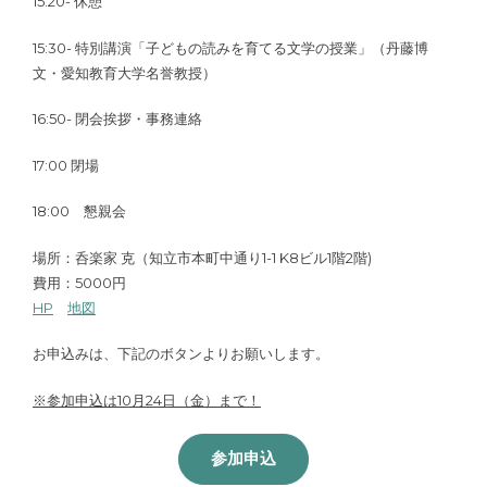
15:20- 休憩
15:30- 特別講演「子どもの読みを育てる文学の授業」（丹藤博
文・愛知教育大学名誉教授）
16:50- 閉会挨拶・事務連絡
17:00 閉場
18:00 懇親会
場所：呑楽家 克（知立市本町中通り1-1 K8ビル1階2階)
費用：5000円
HP
地図
お申込みは、下記のボタンよりお願いします。
※参加申込は10月24日（金）まで！
参加申込