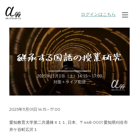
Skip
to
ログインはこちら
Tog
content
nav
2025年11月01日 14:15 – 17:00
愛知教育大学第二共通棟４１１, 日本、〒448-0001 愛知県刈谷市
井ケ谷町広沢１