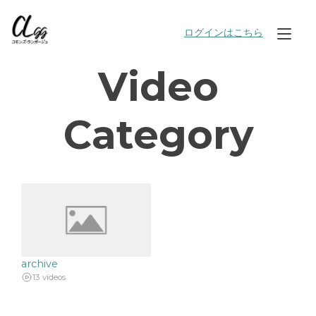
Skip
to
ログインはこちら
Tog
content
nav
Video
Category
archive
13 videos