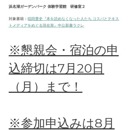
浜名湖ガーデンパーク 体験学習館 研修室２
対象書籍：
稲田豊史『本を読めなくなった人たち コスパとテキス
トメディアをめぐる現在形』中公新書ラクレ
※懇親会・宿泊の申
込締切は7月20日
（月）まで！
※参加申込みは8月