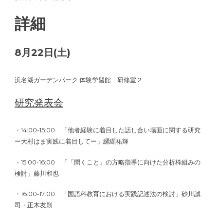
詳細
8月22日(土)
浜名湖ガーデンパーク 体験学習館 研修室２
研究発表会
・14:00-15:00 「他者経験に着目した話し合い場面に関する研究
ー大村はま実践に着目してー」纐纈祐輝
・15:00-16:00 「「聞くこと」の方略指導に向けた分析枠組みの
検討」藤川和也
・16:00-17:00 「国語科教育における実践記述法の検討」砂川誠
司・正木友則